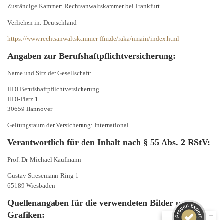
Zuständige Kammer: Rechtsanwaltskammer bei Frankfurt
Verliehen in: Deutschland
https://www.rechtsanwaltskammer-ffm.de/raka/nmain/index.html
Angaben zur Berufshaftpflichtversicherung:
Name und Sitz der Gesellschaft:
HDI Berufshaftpflichtversicherung
HDI-Platz 1
30659 Hannover
Geltungsraum der Versicherung: International
Verantwortlich für den Inhalt nach § 55 Abs. 2 RStV:
Kundenbewertungen und Erfahrungen zu
RA Prof. Dr. Kaufmann
Prof. Dr. Michael Kaufmann
Gustav-Stresemann-Ring 1
SEHR GUT
100%
65189 Wiesbaden
Empfehlungen auf
ProvenExpert.com
4,90 / 5,00
Quellenangaben für die verwendeten Bilder und
Grafiken: