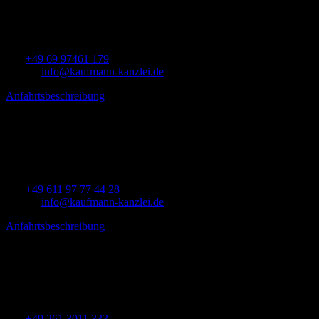
Bettinastr. 30
60325 Frankfurt am Main
Tel:
+49 69 97461 179
E-mail:
info@kaufmann-kanzlei.de
Anfahrtsbeschreibung
→
Kanzlei Wiesbaden
Klingholzstraße 7
65189 Wiesbaden
Tel:
+49 611 97 77 44 28
E-mail:
info@kaufmann-kanzlei.de
Anfahrtsbeschreibung
→
Kanzlei Koblenz
Am Merzenborn 4
56422 Wirges
Tel:
+49 261 3011 333