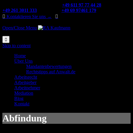
Rufen Sie uns an Wiesbaden:
+49 611 97 77 44 28
Koblenz:
+49 261 3011 333
Frankfurt:
+49 69 97461 179

Kontaktieren Sie uns →

Open/Close Menu

Skip to content
Home
Über Uns
Mandantenbewertungen
Rechtstipps auf Anwalt.de
Arbeitsrecht
Arbeitgeber
Arbeitnehmer
Mediation
Blog
Kontakt
Abfindung
Als Abfindung bezeichnet man grundsätzlich eine einmalige