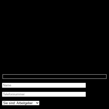
außergerichtlichen Durchsetzung Ihrer Interessen rund um das
Thema Abfindung. Wir vertreten Sie in den Verhandlungen mit
Ihrem Arbeitgeber und helfen Ihnen Ihre Erwartungen realistisch
umzusetzen. Rufen Sie uns gerne und unverbindlich an. Bei einem
persönlichen Termin entwickeln wir dann gemeinsam mit Ihnen eine
Strategie zur Durchsetzung Ihrer Rechte.
Wir beraten Sie gerne zum Thema
Abfindung
Bitte füllen Sie das untenstehende Kontakformular aus