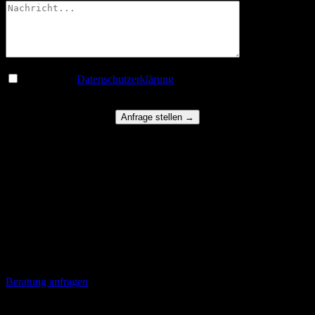
Ich habe die
Datenschutzerklärung
gelesen und stimme der
Übermittlung von Daten zu.
Über uns
Arbeitsrecht Rechtsanwälte Prof. Dr. jur. Michael Kaufmann – Die
Rechtsanwaltskanzlei für Arbeitsrecht Wiesbaden ist der Spezialist
für die gesamte Bandbreite arbeitsrechtlicher Fragen. Sowohl für
Arbeitgeber als auch Arbeitnehmer.
Beratung anfragen
Kanzlei Frankfurt