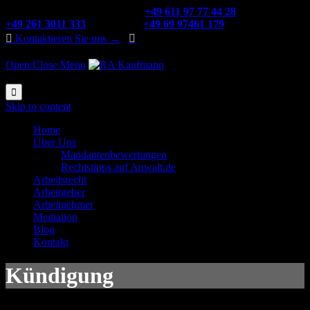
Rufen Sie uns an Wiesbaden:
+49 611 97 77 44 28
Koblenz:
+49 261 3011 333
Frankfurt:
+49 69 97461 179

Kontaktieren Sie uns →

Open/Close Menu

Skip to content
Home
Über Uns
Mandantenbewertungen
Rechtstipps auf Anwalt.de
Arbeitsrecht
Arbeitgeber
Arbeitnehmer
Mediation
Blog
Kontakt
Kündigung
Zwar können
Arbeitsverhältnisse
durch einen