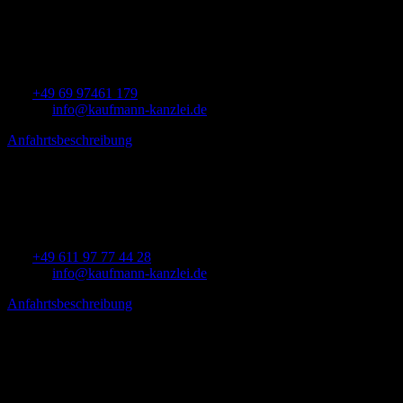
Kanzlei Frankfurt
Bettinastr. 30
60325 Frankfurt am Main
Tel:
+49 69 97461 179
E-mail:
info@kaufmann-kanzlei.de
Anfahrtsbeschreibung
→
Kanzlei Wiesbaden
Klingholzstraße 7
65189 Wiesbaden
Tel:
+49 611 97 77 44 28
E-mail:
info@kaufmann-kanzlei.de
Anfahrtsbeschreibung
→
Kanzlei Koblenz
Am Merzenborn 4
56422 Wirges