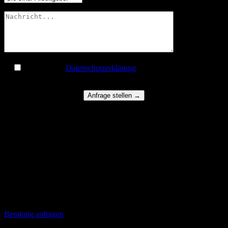
Ich habe die
Datenschutzerklärung
gelesen und stimme der
Übermittlung von Daten zu.
Über uns
Arbeitsrecht Rechtsanwälte Prof. Dr. jur. Michael Kaufmann – Die
Rechtsanwaltskanzlei für Arbeitsrecht Wiesbaden ist der Spezialist
für die gesamte Bandbreite arbeitsrechtlicher Fragen. Sowohl für
Arbeitgeber als auch Arbeitnehmer.
Beratung anfragen