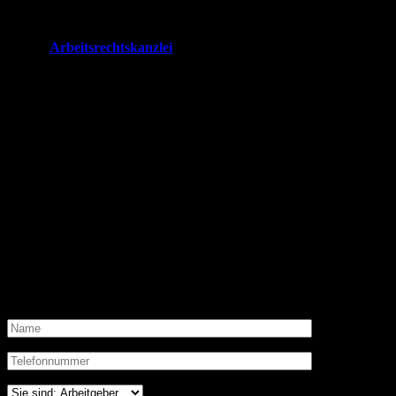
erarbeiten gemeinsam eine individuelle Strategie, um Ihre
Interessen bestmöglich durchzusetzen
.
Wir als
Arbeitsrechtskanzlei
im Raum bei Frankfurt, Wiesbaden
und Koblenz beraten Sie umfassend, unter Berücksichtigung
aktueller Rechtsprechung, zum Thema Kündigung und
vertreten
sie bundesweit
vor allen Instanzen im Arbeitsgerichtsverfahren.
Vereinbaren Sie
kurzfristig und unverbindlich einen
Besprechungstermin
oder schildern Sie uns Ihr Anliegen
zunächst
telefonisch
.
Wir beraten Sie gerne zum
Thema Kündigung
Bitte füllen Sie das untenstehende Kontakformular aus