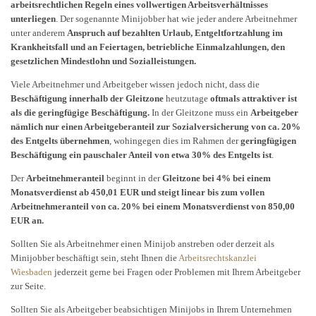
arbeitsrechtlichen Regeln eines vollwertigen Arbeitsverhältnisses
unterliegen
. Der sogenannte Minijobber hat wie jeder andere Arbeitnehmer
unter anderem
Anspruch auf bezahlten Urlaub, Entgeltfortzahlung im
Krankheitsfall und an Feiertagen, betriebliche Einmalzahlungen, den
gesetzlichen Mindestlohn und Sozialleistungen.
Viele Arbeitnehmer und Arbeitgeber wissen jedoch nicht, dass die
Beschäftigung innerhalb der Gleitzone
heutzutage
oftmals attraktiver ist
als die geringfügige Beschäftigung.
In der Gleitzone muss ein
Arbeitgeber
nämlich nur einen Arbeitgeberanteil zur Sozialversicherung von ca. 20%
des Entgelts übernehmen
, wohingegen dies im Rahmen der
geringfügigen
Beschäftigung ein pauschaler Anteil von etwa 30% des Entgelts ist
.
Der
Arbeitnehmeranteil
beginnt in der
Gleitzone bei 4% bei einem
Monatsverdienst ab 450,01 EUR und steigt linear bis zum vollen
Arbeitnehmeranteil von ca. 20% bei einem Monatsverdienst von 850,00
EUR an.
Sollten Sie als Arbeitnehmer einen Minijob anstreben oder derzeit als
Minijobber beschäftigt sein, steht Ihnen die
Arbeitsrechtskanzlei
Wiesbaden
jederzeit gerne bei Fragen oder Problemen mit Ihrem Arbeitgeber
zur Seite.
Sollten Sie als Arbeitgeber beabsichtigen Minijobs in Ihrem Unternehmen