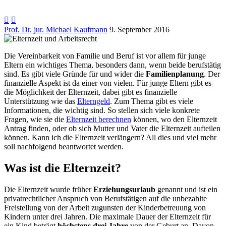


Prof. Dr. jur. Michael Kaufmann
9. September 2016
Die Vereinbarkeit von Familie und Beruf ist vor allem für junge
Eltern ein wichtiges Thema, besonders dann, wenn beide berufstätig
sind. Es gibt viele Gründe für und wider die
Familienplanung
. Der
finanzielle Aspekt ist da einer von vielen. Für junge Eltern gibt es
die Möglichkeit der Elternzeit, dabei gibt es finanzielle
Unterstützung wie das
Elterngeld
. Zum Thema gibt es viele
Informationen, die wichtig sind. So stellen sich viele konkrete
Fragen, wie sie die
Elternzeit berechnen
können, wo den Elternzeit
Antrag finden, oder ob sich Mutter und Vater die Elternzeit aufteilen
können. Kann ich die Elternzeit verlängern? All dies und viel mehr
soll nachfolgend beantwortet werden.
Was ist die Elternzeit?
Die Elternzeit wurde früher
Erziehungsurlaub
genannt und ist ein
privatrechtlicher Anspruch von Berufstätigen auf die unbezahlte
Freistellung von der Arbeit zugunsten der Kinderbetreuung von
Kindern unter drei Jahren. Die maximale Dauer der Elternzeit für
ein Kind beträgt
höchstens drei Jahre
von der Geburt an. Davon