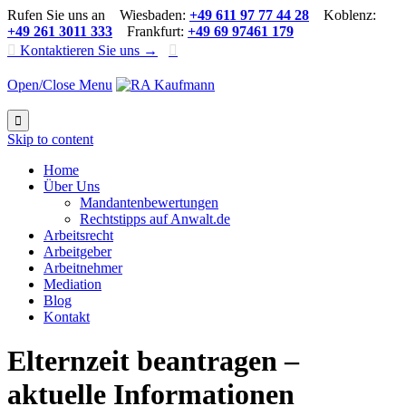
Rufen Sie uns an Wiesbaden:
+49 611 97 77 44 28
Koblenz:
+49 261 3011 333
Frankfurt:
+49 69 97461 179

Kontaktieren Sie uns →

Open/Close Menu

Skip to content
Home
Über Uns
Mandantenbewertungen
Rechtstipps auf Anwalt.de
Arbeitsrecht
Arbeitgeber
Arbeitnehmer
Mediation
Blog
Kontakt
Elternzeit beantragen –
aktuelle Informationen